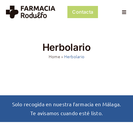
Saltar
al
Contacta
Togg
contenido
Navi
Dosificación de Medicación
Herbolario
Psiconeuroinmunología
Home
»
Herbolario
Dermocosmética
Servicios
Tienda
Solo recogida en nuestra farmacia en Málaga.
Te avisamos cuando esté listo.
Mi cuenta