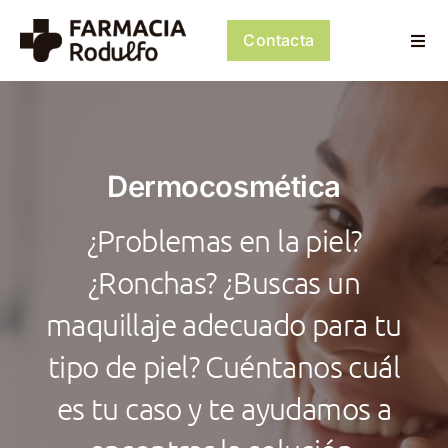
Saltar
al
Contacta
Togg
contenido
Navi
Dosificación de Medicación
Psiconeuroinmunología
Dermocosmética
Dermocosmética
¿Problemas en la piel?
Servicios
¿Ronchas? ¿Buscas un
maquillaje adecuado para tu
Tienda
tipo de piel? Cuéntanos cuál
Mi cuenta
es tu caso y te ayudamos a