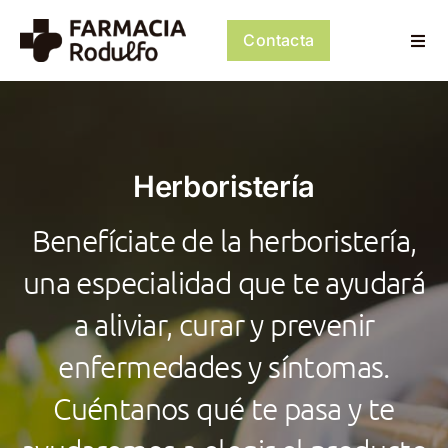
Saltar
al
Contacta
Togg
contenido
Navi
Dosificación de Medicación
Psiconeuroinmunología
Herboristería
Dermocosmética
Benefíciate de la herboristería,
Servicios
una especialidad que te ayudará
a aliviar, curar y prevenir
Tienda
enfermedades y síntomas.
Mi cuenta
Cuéntanos qué te pasa y te