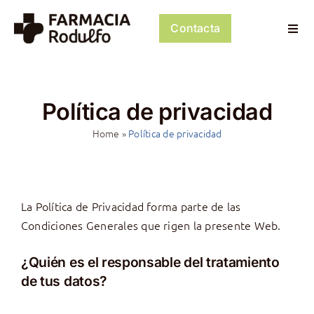
Saltar
al
Contacta
Togg
contenido
Navi
Dosificación de Medicación
Política de privacidad
Psiconeuroinmunología
Home
»
Política de privacidad
Dermocosmética
Servicios
La Política de Privacidad forma parte de las
Condiciones Generales que rigen la presente Web.
Tienda
¿Quién es el responsable del tratamiento
Mi cuenta
de tus datos?