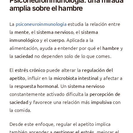
Psiconeuroinmunología: una mirada
amplia sobre el hambre
La
estudia la relación entre
psiconeuroinmunología
la
, el
, el
mente
sistema nervioso
sistema
y el
. Aplicada a la
inmunológico
cuerpo
alimentación, ayuda a entender por qué el
y
hambre
la
no dependen solo de lo que comes.
saciedad
El
puede alterar la
estrés crónico
regulación del
, influir en la
y afectar a
apetito
microbiota intestinal
la
. Un
respuesta hormonal
sistema nervioso
constantemente activado dificulta la
percepción de
y favorece una relación más
con
saciedad
impulsiva
la comida.
Desde este enfoque, regular el apetito implica
también aprender a
, mejorar el
gestionar el estrés