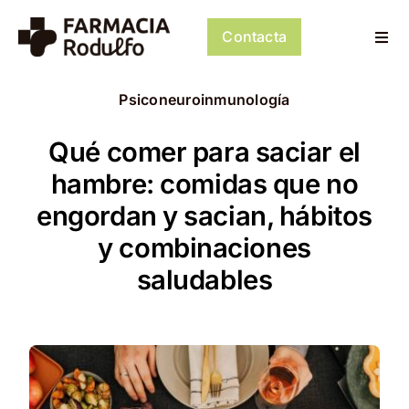
Saltar
al
Contacta
Togg
contenido
Navi
Dosificación de Medicación
Psiconeuroinmunología
Psiconeuroinmunología
Qué comer para saciar el
hambre: comidas que no
Dermocosmética
engordan y sacian, hábitos
y combinaciones
Servicios
saludables
Tienda
Mi cuenta