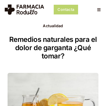
Saltar
al
Contacta
Togg
contenido
Navi
Dosificación de Medicación
Actualidad
Psiconeuroinmunología
Remedios naturales para el
dolor de garganta ¿Qué
Dermocosmética
tomar?
Servicios
Tienda
Mi cuenta