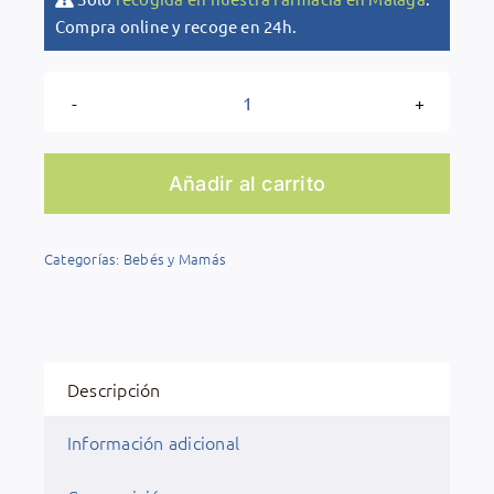
Compra online y recoge en 24h.
Cesta
de
Bebé
Añadir al carrito
Mustela
cantidad
Categorías:
Bebés y Mamás
Descripción
Información adicional