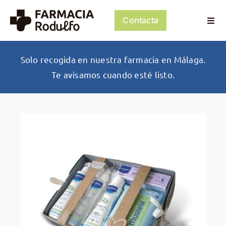
Saltar
al
Contacta
Togg
contenido
Navi
Dosificación de Medicación
Solo recogida en nuestra farmacia en Málaga.
Te avisamos cuando esté listo.
Psiconeuroinmunología
Dermocosmética
Servicios
Tienda
Mi cuenta