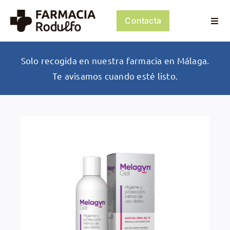
Saltar
al
Contacta
Togg
contenido
Navi
Dosificación de Medicación
Solo recogida en nuestra farmacia en Málaga.
Te avisamos cuando esté listo.
Psiconeuroinmunología
Dermocosmética
Servicios
Tienda
Mi cuenta