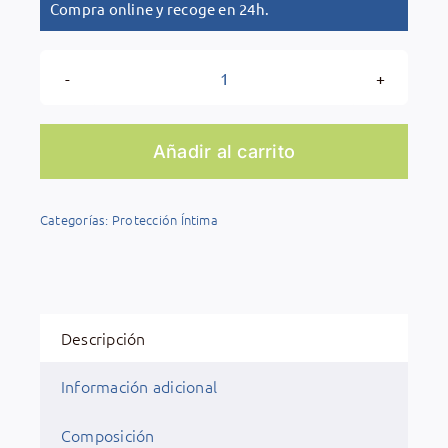
Compra online y recoge en 24h.
Melagyn
Gel
200
Añadir al carrito
ML
GYNEA
Categorías:
Protección Íntima
cantidad
Descripción
Información adicional
Composición