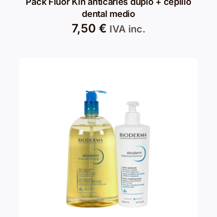
Pack Fluor Kin anticaries duplo + cepillo
dental medio
7,50
€
IVA inc.