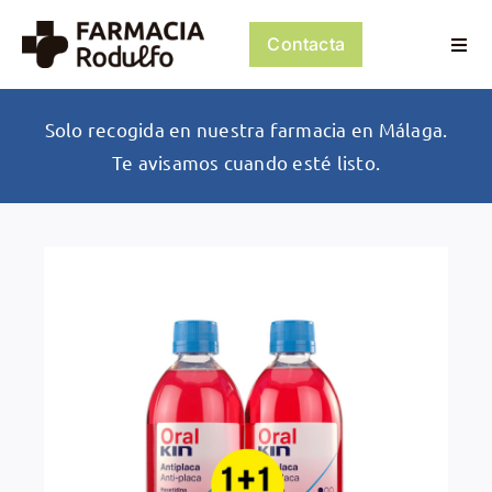
Saltar
al
Contacta
Togg
contenido
Navi
Dosificación de Medicación
Solo recogida en nuestra farmacia en Málaga.
Te avisamos cuando esté listo.
Psiconeuroinmunología
Dermocosmética
Servicios
Tienda
Mi cuenta