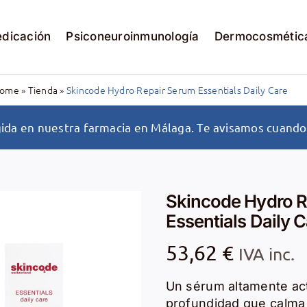
edicación
Psiconeuroinmunología
Dermocosmétic
ome
»
Tienda
»
Skincode Hydro Repair Serum Essentials Daily Care
ida en nuestra farmacia en Málaga. Te avisamos cuando 
Skincode Hydro R
Essentials Daily C
53,62
€
IVA inc.
Un sérum altamente act
profundidad que calma y