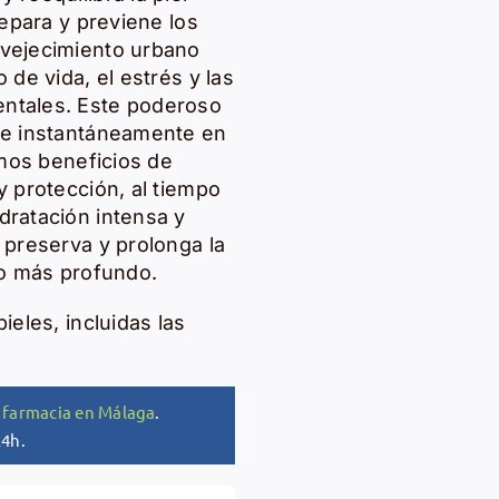
repara y previene los
nvejecimiento urbano
 de vida, el estrés y las
ntales. Este poderoso
be instantáneamente en
ximos beneficios de
y protección, al tiempo
dratación intensa y
 preserva y prolonga la
lo más profundo.
ieles, incluidas las
 farmacia en Málaga
.
24h.