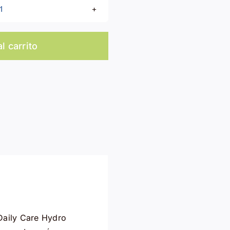
Skincode
Hydro
Repair
l carrito
Serum
Essentials
Daily
Care
cantidad
 Daily Care Hydro