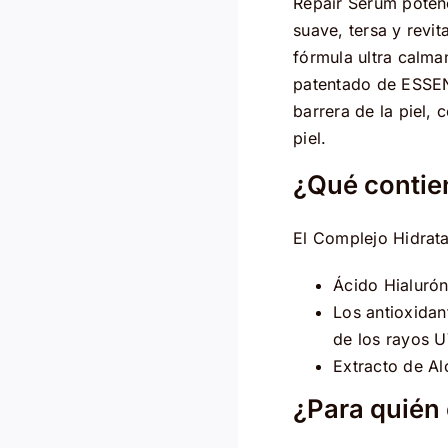
Repair Serum potenc
suave, tersa y revi
fórmula ultra calma
patentado de ESSEN
barrera de la piel, 
piel.
¿Qué contie
El Complejo Hidrata
Ácido Hialuróni
Los antioxidan
de los rayos U
Extracto de Alo
¿Para quién