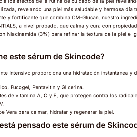
ia los efectos de la rutina de cuidado de la piel revelan
talizada, revelando una piel más saludable y hermosa día t
nte y fortificante que combina CM-Glucan, nuestro ingred
TIALS, a nivel probado, que calma y cura con propiedad
con Niacinamida (3%) para refinar la textura de la piel e ig
ne este sérum de Skincode?
nte Intensivo proporciona una hidratación instantánea y 
co, Fucogel, Pentavitin y Glicerina.
tes de vitamina A, C y E, que protegen contra los radicale
V.
e Vera para calmar, hidratar y regenerar la piel.
 está pensado este sérum de Skinco