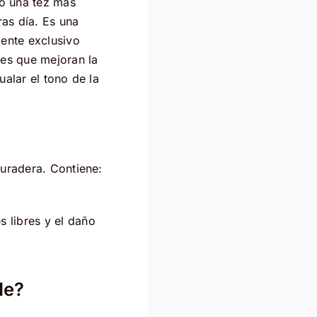
do una tez más
ras día. Es una
iente exclusivo
es que mejoran la
ualar el tono de la
duradera. Contiene:
s libres y el daño
de?