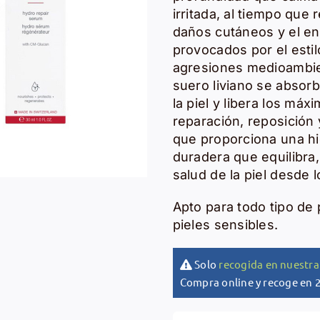
irritada, al tiempo que 
daños cutáneos y el e
provocados por el estilo
agresiones medioambie
suero liviano se absor
la piel y libera los má
reparación, reposición 
que proporciona una hi
duradera que equilibra,
salud de la piel desde 
Apto para todo tipo de p
pieles sensibles.
Solo
recogida en nuestra
Compra online y recoge en 