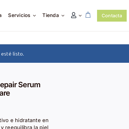
a
Servicios
Tienda
Contacta
esté listo.
epair Serum
are
ivo e hidratante en
 reequilibra la piel