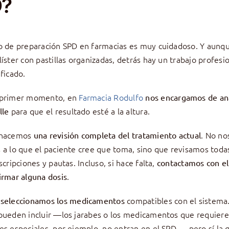
?
o de preparación SPD en farmacias es muy cuidadoso. Y aunqu
líster con pastillas organizadas, detrás hay un trabajo profes
ificado.
 primer momento, en
Farmacia Rodulfo
nos encargamos de ana
para que el resultado esté a la altura.
lle
 hacemos
. No no
una revisión completa del tratamiento actual
 a lo que el paciente cree que toma, sino que revisamos todas
scripciones y pautas. Incluso, si hace falta,
contactamos con e
.
irmar alguna dosis
,
compatibles con el sistema
seleccionamos los medicamentos
pueden incluir —los jarabes o los medicamentos que requier
es especiales, por ejemplo, no entran en el SPD—, pero sí la 