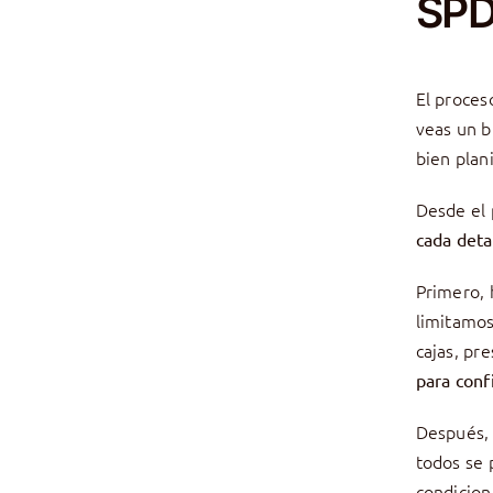
SPD
El proces
veas un b
bien plan
Desde el
cada deta
Primero,
limitamos
cajas, pre
para conf
Después
todos se 
condicion