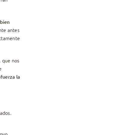
 bien
nte antes
ectamente
, que nos
e
efuerza la
iados.
poyo