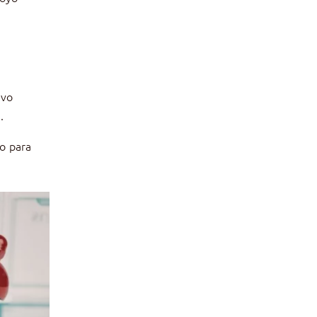
evo
.
to para