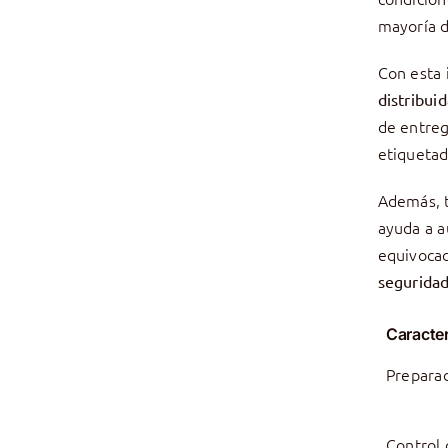
mayoría d
Con esta 
distribuid
de entreg
etiquetad
Además, 
ayuda a a
equivocac
seguridad
Caracter
Prepara
Control 