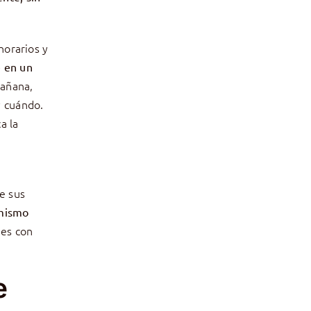
horarios y
e en un
mañana,
y cuándo.
a la
e sus
 mismo
nes con
e