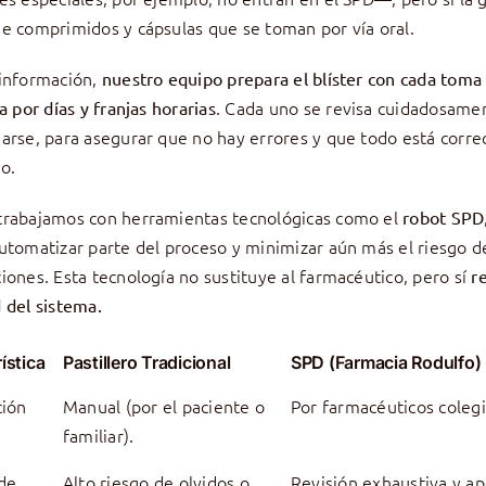
e comprimidos y cápsulas que se toman por vía oral.
información,
nuestro equipo prepara el blíster con cada toma
. Cada uno se revisa cuidadosame
a por días y franjas horarias
arse, para asegurar que no hay errores y que todo está corr
o.
trabajamos con herramientas tecnológicas como el
robot SPD
utomatizar parte del proceso y minimizar aún más el riesgo d
iones. Esta tecnología no sustituye al farmacéutico, pero sí
r
 del sistema.
ística
Pastillero Tradicional
SPD (Farmacia Rodulfo)
ción
Manual (por el paciente o
Por farmacéuticos coleg
familiar).
de
Alto riesgo de olvidos o
Revisión exhaustiva y a