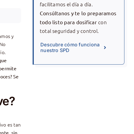
facilitamos el día a día.
Consúltanos y te lo preparamos
todo listo para dosificar
con
total seguridad y control.
lamos y
 No
Descubre cómo funciona
nuestro SPD
io.
que
 permite
noces? Se
ve?
tivo es tan
nte, sin