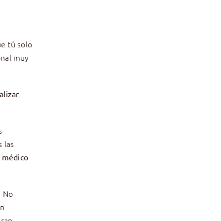
e tú solo
ional muy
lizar
s
 las
l médico
. No
en
gran