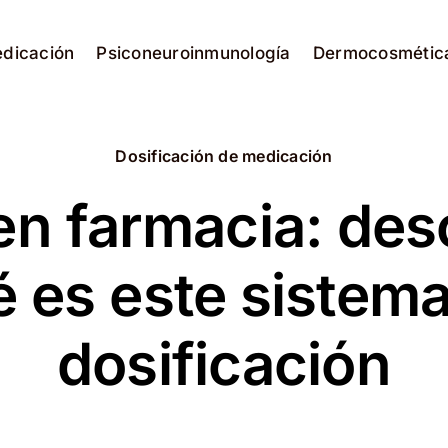
edicación
Psiconeuroinmunología
Dermocosmétic
Dosificación de medicación
en farmacia: des
 es este sistem
dosificación