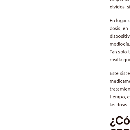
olvidos, s
En lugar 
dosis, en
dispositi
mediodía,
Tan solo 
casilla q
Este sist
medicamen
tratamien
tiempo, e
las dosis.
¿Có