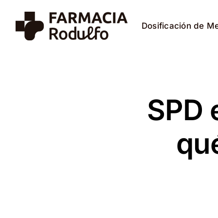
Saltar
al
Dosificación de M
contenido
SPD 
qué