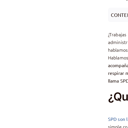
CONTE
¿Trabajas
administr
hablamos 
Hablamos 
acompaña 
respirar 
llama SPD
¿Qu
SPD son l
simple c