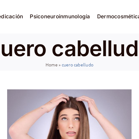
edicación
Psiconeuroinmunología
Dermocosmétic
uero cabellu
Home
»
cuero cabelludo