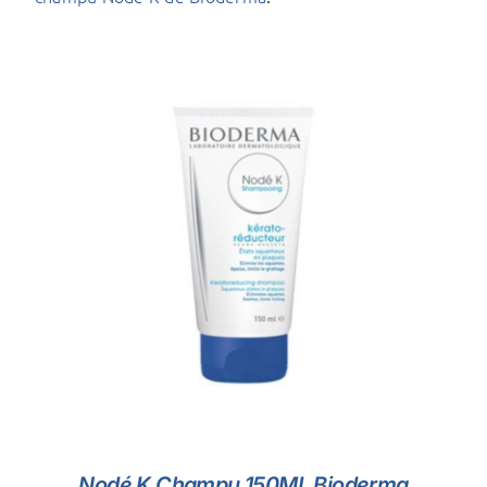
AÑADIR AL CARRITO
/
DETALLES
Nodé K Champu 150ML Bioderma