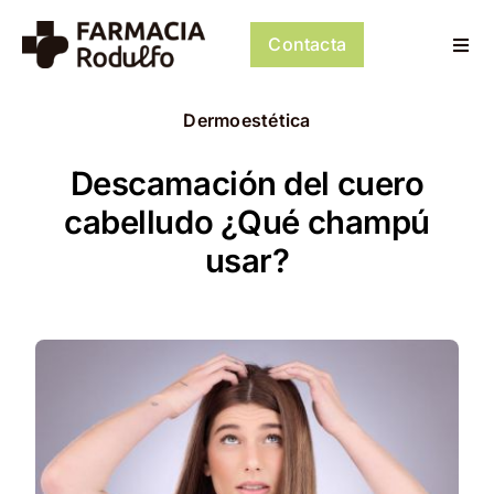
Saltar
al
Contacta
Togg
contenido
Navi
Dosificación de Medicación
Dermoestética
Psiconeuroinmunología
Descamación del cuero
cabelludo ¿Qué champú
Dermocosmética
usar?
Servicios
Tienda
Mi cuenta