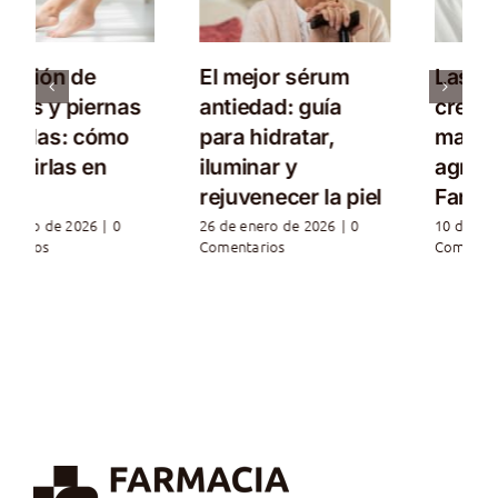
Las mejores
Champú ideal para
cremas para
caída de pelo en
manos secas y
farmacias ¡Aquí
agrietadas de
los mejores!
Farmacia
23 de septiembre de
2025
|
0 Comentarios
10 de diciembre de 2025
|
0
Comentarios