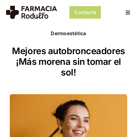
Saltar
al
Contacta
Togg
contenido
Navi
Dosificación de Medicación
Dermoestética
Psiconeuroinmunología
Mejores autobronceadores
¡Más morena sin tomar el
Dermocosmética
sol!
Servicios
Tienda
Mi cuenta