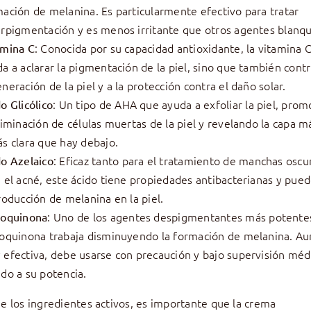
ación de melanina. Es particularmente efectivo para tratar
erpigmentación y es menos irritante que otros agentes blanq
: Conocida por su capacidad antioxidante, la vitamina 
amina C
a a aclarar la pigmentación de la piel, sino que también contr
neración de la piel y a la protección contra el daño solar.
: Un tipo de AHA que ayuda a exfoliar la piel, pro
o Glicólico
liminación de células muertas de la piel y revelando la capa 
s clara que hay debajo.
: Eficaz tanto para el tratamiento de manchas osc
do Azelaico
 el acné, este ácido tiene propiedades antibacterianas y pued
roducción de melanina en la piel.
: Uno de los agentes despigmentantes más potentes
roquinona
roquinona trabaja disminuyendo la formación de melanina. A
efectiva, debe usarse con precaución y bajo supervisión méd
do a su potencia.
 los ingredientes activos, es importante que la crema