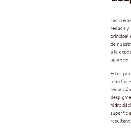
Las crema
y,
reducir
principal
de nuestr
a la expo
aparecer 
Estos pro
interfier
reducción
despigme
hidroxiác
superfici
resultand