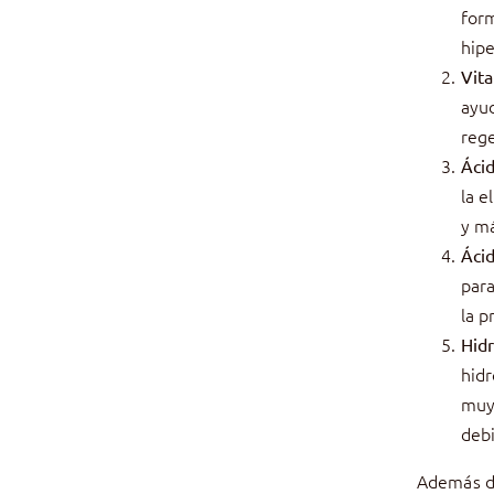
form
hip
Vit
ayud
rege
Ácid
la e
y má
Áci
para
la p
Hid
hid
muy 
debi
Además de