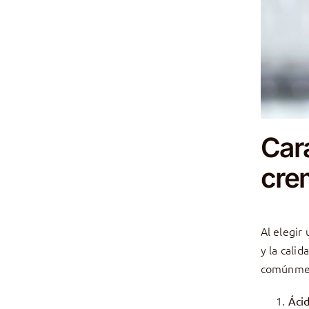
Car
cre
Al elegir
y la cali
comúnment
Ácid