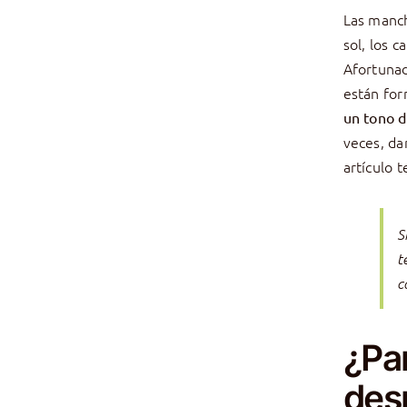
Las manch
sol, los 
Afortunad
están fo
un tono d
veces, da
artículo 
S
t
c
¿Pa
des