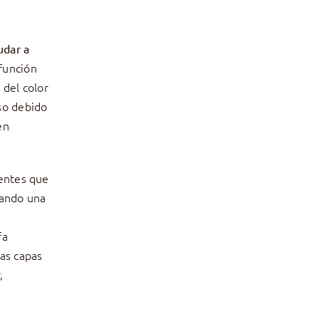
udar a
 función
 del color
so debido
en
ientes que
rando una
fa
las capas
,