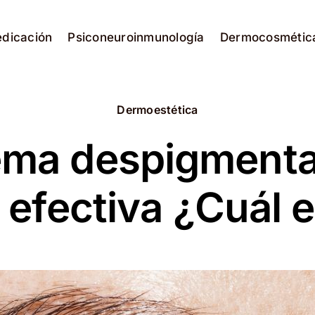
edicación
Psiconeuroinmunología
Dermocosmétic
Dermoestética
ema despigmenta
l efectiva ¿Cuál e