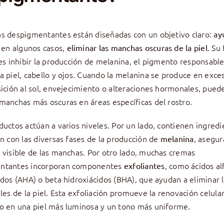
s despigmentantes están diseñadas con un objetivo claro:
ay
 en algunos casos,
. Su
eliminar las manchas oscuras de la piel
 es inhibir la producción de melanina, el pigmento responsable
a piel, cabello y ojos. Cuando la melanina se produce en exce
sición al sol, envejecimiento o alteraciones hormonales, pued
manchas más oscuras en áreas específicas del rostro.
ductos actúan a varios niveles. Por un lado, contienen ingred
en con las diversas fases de la producción de
, asegu
melanina
 visible de las manchas. Por otro lado, muchas cremas
ntantes incorporan componentes
, como ácidos al
exfoliantes
idos (AHA) o beta hidroxiácidos (BHA), que ayudan a eliminar 
ales de la piel. Esta exfoliación promueve la renovación celular
o en una piel más luminosa y un tono más uniforme.