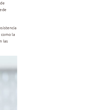
ede
uede
nsistencia
 como la
n las