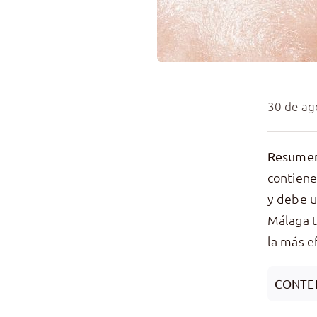
30 de ag
Resumen
contiene
y debe u
Málaga t
la más ef
CONTE