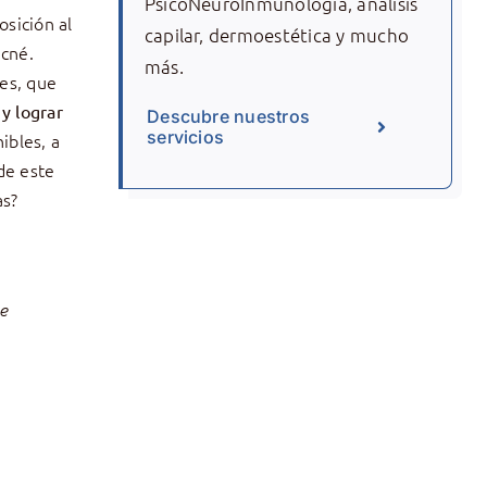
PsicoNeuroInmunología, análisis
sición al
capilar, dermoestética y mucho
acné.
más.
es, que
y lograr
Descubre nuestros
servicios
ibles, a
de este
as?
ue