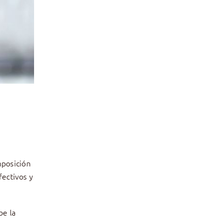
mposición
fectivos y
be la