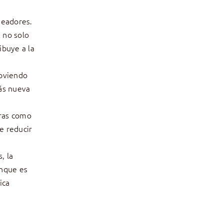
ueadores.
C no solo
ibuye a la
moviendo
más nueva
uras como
e reducir
, la
unque es
ica