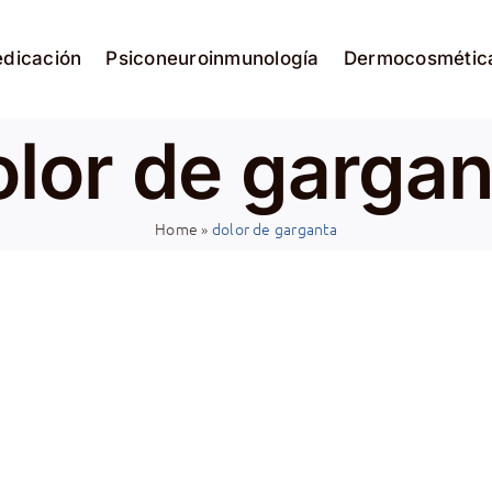
edicación
Psiconeuroinmunología
Dermocosmétic
olor de gargan
Home
»
dolor de garganta