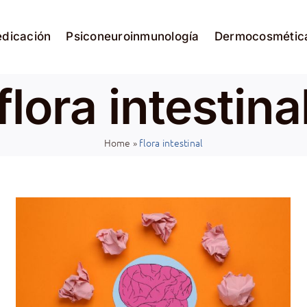
edicación
Psiconeuroinmunología
Dermocosmétic
flora intestina
Home
»
flora intestinal