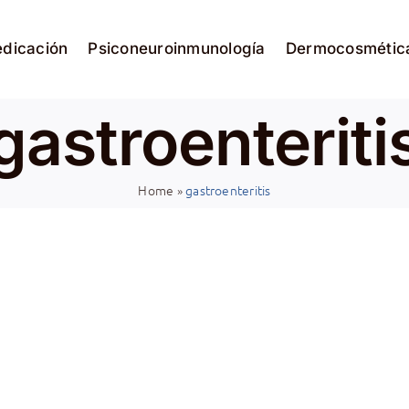
edicación
Psiconeuroinmunología
Dermocosmétic
gastroenteriti
Home
»
gastroenteritis