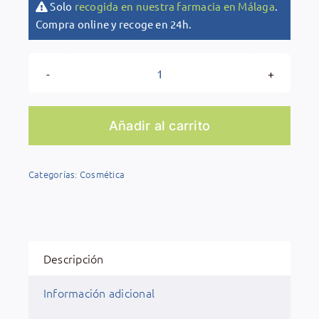
Solo
recogida en nuestra farmacia en Málaga
.
Compra online y recoge en 24h.
Embryolisse
Smooth
Radiant
Añadir al carrito
Complexion
cantidad
Categorías:
Cosmética
Descripción
Información adicional