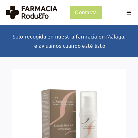
Saltar
al
Contacta
Togg
contenido
Navi
Dosificación de Medicación
Solo recogida en nuestra farmacia en Málaga.
Te avisamos cuando esté listo.
Psiconeuroinmunología
Dermocosmética
Servicios
Tienda
Mi cuenta