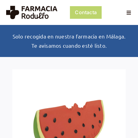
Saltar
al
Contacta
Togg
contenido
Navi
Dosificación de Medicación
Solo recogida en nuestra farmacia en Málaga.
Te avisamos cuando esté listo.
Psiconeuroinmunología
Dermocosmética
Servicios
Tienda
Mi cuenta