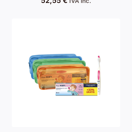
52,55
€
IVA inc.