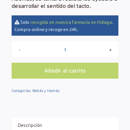
desarrollar el sentido del tacto.
Solo
recogida en nuestra farmacia en Málaga
.
Compra online y recoge en 24h.
Mordedor
Natural
Frut
Añadir al carrito
&
Veggies
Categorías:
Bebés y Mamás
Oly
&
Carol
cantidad
Descripción