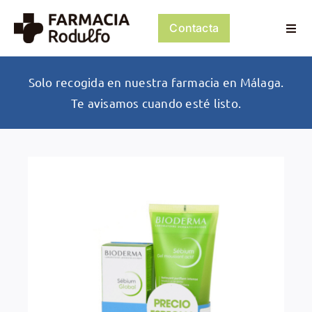
Saltar
al
Contacta
Togg
contenido
Navi
Dosificación de Medicación
Solo recogida en nuestra farmacia en Málaga.
Te avisamos cuando esté listo.
Psiconeuroinmunología
Dermocosmética
Servicios
Tienda
Mi cuenta