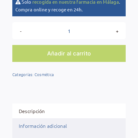
Solo
recogida en nuestra farmacia en Málaga
.
Compra online y recoge en 24h.
Pack
Sebium
Kerato+
Añadir al carrito
Sebium
Gel
Categorías:
Cosmética
Moussant
Actif
cantidad
Descripción
Información adicional