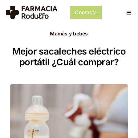
Saltar
al
Contacta
Togg
contenido
Navi
Dosificación de Medicación
Mamás y bebés
Psiconeuroinmunología
Mejor sacaleches eléctrico
portátil ¿Cuál comprar?
Dermocosmética
Servicios
Tienda
Mi cuenta