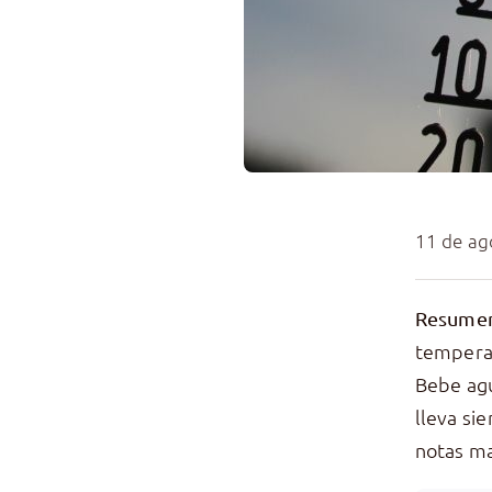
11 de ag
Resumen
temperat
Bebe agu
lleva si
notas m