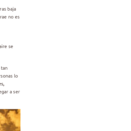
ras baja
trae no es
aire se
 tan
rsonas lo
es,
egar a ser