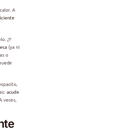
calor. A
iciente
lo. ¿Y
(ya ni
seca
as o
 puede
spacito,
es:
acude
 A veces,
nte