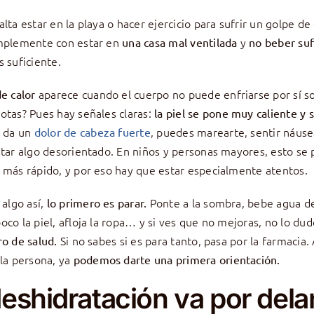
lta estar en la playa o hacer ejercicio para sufrir un golpe de 
implemente con estar en
y
una casa mal ventilada
no beber suf
s suficiente.
aparece cuando el cuerpo no puede enfriarse por sí so
de calor
otas? Pues hay señales claras:
la piel se pone muy caliente
y 
e da un
, puedes marearte, sentir náuse
dolor de cabeza fuerte
star algo desorientado. En niños y personas mayores, esto se
 más rápido, y por eso hay que estar especialmente atentos.
 algo así,
Ponte a la sombra, bebe agua de
lo primero es parar.
oco la piel, afloja la ropa… y si ves que no mejoras, no lo dud
Si no sabes si es para tanto, pasa por la farmacia.
ro de salud.
 la persona, ya
podemos darte una primera orientación.
deshidratación va por dela