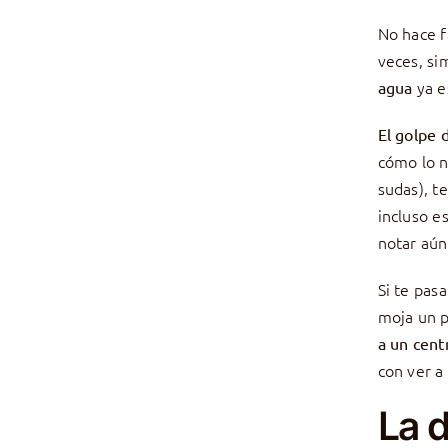
No hace fa
veces, s
ya e
agua
El golpe 
cómo lo n
sudas), t
incluso e
notar aún
Si te pasa
moja un p
a un cent
con ver a
La 