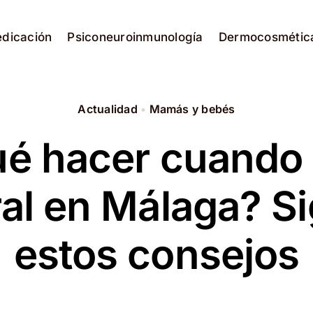
edicación
Psiconeuroinmunología
Dermocosmétic
Actualidad
•
Mamás y bebés
é hacer cuando
ral en Málaga? S
estos consejos