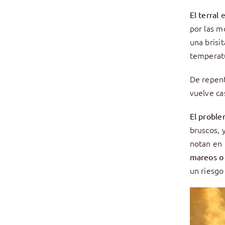
e
El terral
por las 
una brisi
temperatu
De repen
vuelve cas
El probl
bruscos, 
notan en 
mareos o
un riesgo