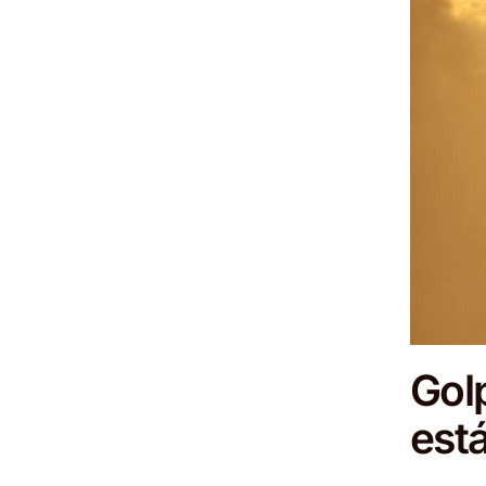
Gol
est