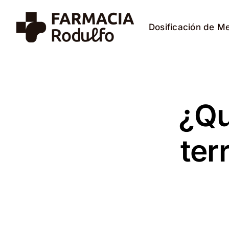
Saltar
al
Dosificación de M
contenido
¿Qu
ter