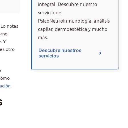
integral. Descubre nuestro
servicio de
PsicoNeuroInmunología, análisis
 Lo notas
capilar, dermoestética y mucho
orno.
más.
. Y
es otro
Descubre nuestros
servicios
y
 cómo
tación
.
s