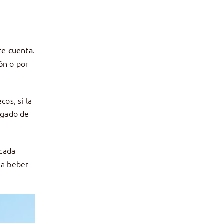
.
te cuenta
o por
ión
cos, si la
pagado de
 cada
 a beber