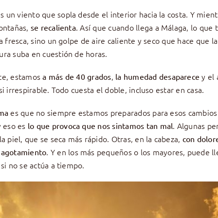
s un viento que sopla desde el interior hacia la costa. Y mient
montañas,
. Así que cuando llega a Málaga, lo que 
se recalienta
ta fresca, sino un golpe de aire caliente y seco que hace que la
ra suba en cuestión de horas.
te, estamos
,
y el 
a más de 40 grados
la humedad desaparece
i irrespirable. Todo cuesta el doble, incluso estar en casa.
es que no siempre estamos preparados para esos cambios
ema
y eso es
. Algunas pe
lo que provoca que nos sintamos tan mal
la piel, que se seca más rápido. Otras, en la cabeza,
con dolor
. Y en los más pequeños o los mayores, puede ll
 agotamiento
 si no se actúa a tiempo.