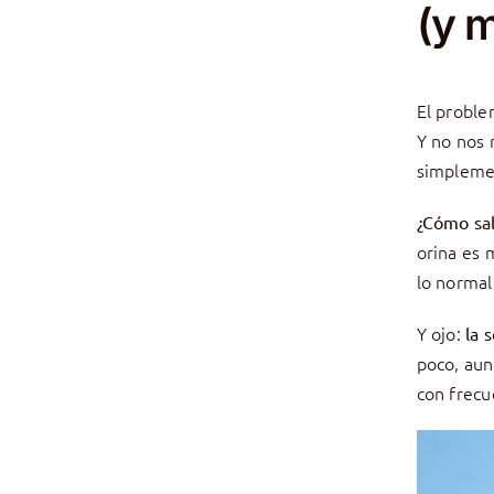
(y 
El proble
Y no nos 
simplemen
¿Cómo sab
orina es 
lo normal
Y ojo:
la 
poco, aun
con frecu