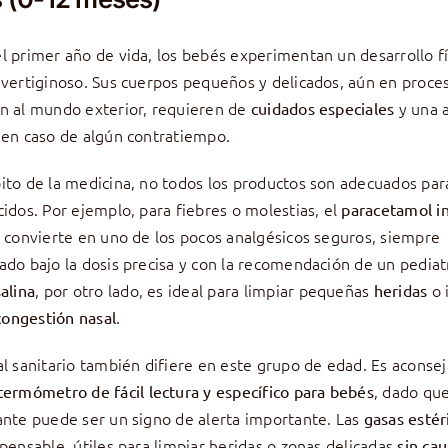
l primer año de vida, los bebés experimentan un desarrollo fí
 vertiginoso. Sus cuerpos pequeños y delicados, aún en proce
n al mundo exterior, requieren de
y una 
cuidados especiales
 en caso de algún contratiempo.
ito de la medicina, no todos los productos son adecuados par
cidos. Por ejemplo, para fiebres o molestias, el
paracetamol in
 convierte en uno de los pocos analgésicos seguros, siempre
ado bajo la dosis precisa y con la recomendación de un pediat
, por otro lado, es ideal para limpiar pequeñas
o 
alina
heridas
.
 congestión nasal
al sanitario también difiere en este grupo de edad. Es aconse
, dado que
termómetro de fácil lectura y específico para bebés
ante puede ser un signo de alerta importante. Las
gasas estér
spensable, útiles para limpiar heridas o zonas delicadas
sin cau