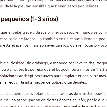
, dada la piel tan sensible que tienen estos pequeñines.
es
 pequeños (1-3 años)
que el bebé crece y da sus primeros pasos, el mundo se conv
esco patio de juegos… y también en un espacio lleno de peq
En esta etapa, los niños son aventureros, quieren tocarlo y pr
ble curiosidad, sin embargo, a menudo conlleva caídas, rasgu
 otro chichón. Es por eso que el botiquín para niños de 1 a 3
, y
soluciones antisépticas suaves para limpiar heridas
cremas 
de golpes o cardenales.
n a reducir la inflamación
ad, las quemaduras solares o las picaduras de insectos puede
se en una preocupación en ciertas épocas del año, por lo que 
adecuado para su piel y algún
esp
 solar
repelente de insectos