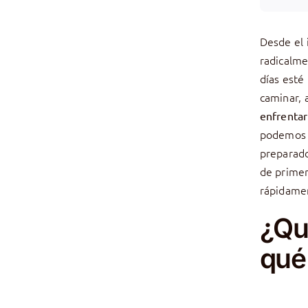
Desde el 
radicalme
días esté
caminar, 
enfrentar
podemos 
preparado
de primer
rápidamen
¿Qué
qué