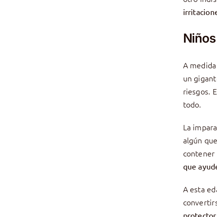
irritacion
Niños
A medida 
un gigant
riesgos. 
todo.
La impara
algún que
contener
que ayude
A esta ed
convertir
protector