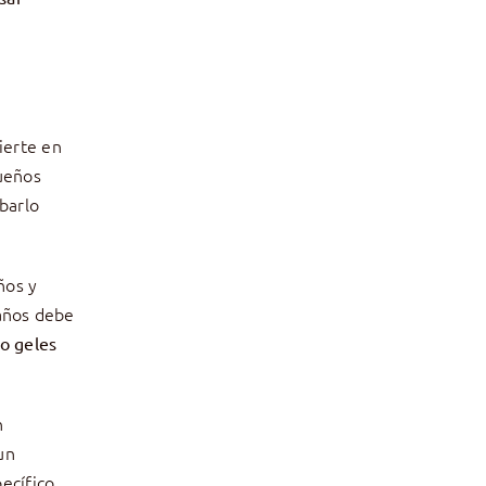
ierte en
ueños
obarlo
ños y
 años debe
o geles
n
un
ecífico