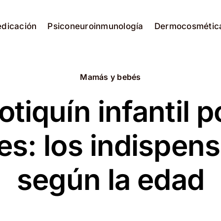
edicación
Psiconeuroinmunología
Dermocosmétic
Mamás y bebés
otiquín infantil p
s: los indispen
según la edad