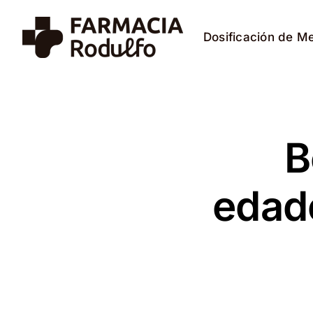
Saltar
al
Dosificación de M
contenido
B
edade