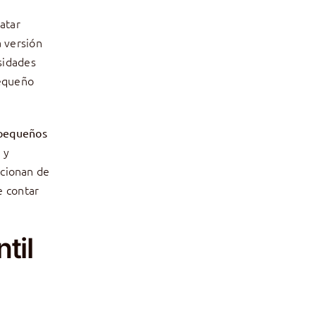
atar
 versión
sidades
pequeño
 pequeños
 y
ccionan de
e contar
til