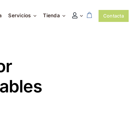
a
Servicios
Tienda
Contacta
or
sables