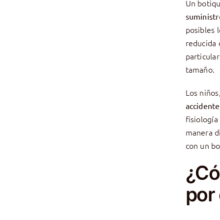
Un botiqu
suministr
posibles 
reducida 
particula
tamaño.
Los niños
accidente
fisiologí
manera di
con un bo
¿Có
por