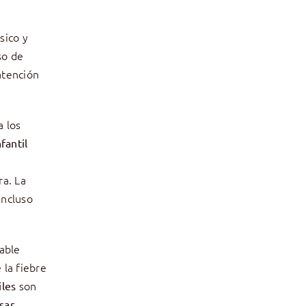
sico y
so de
atención
a los
fantil
ra. La
incluso
jable
 la fiebre
son
iles
sar