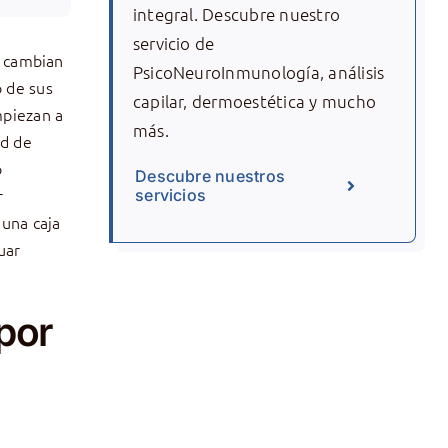
integral. Descubre nuestro
servicio de
s cambian
PsicoNeuroInmunología, análisis
o de sus
capilar, dermoestética y mucho
mpiezan a
más.
ad de
o
Descubre nuestros
r
servicios
 una caja
uar
 por