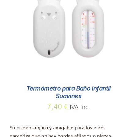
AÑADIR AL CARRITO
/
DETALLES
Termómetro para Baño Infantil
Suavinex
7,40
€
IVA inc.
Su diseño
para los niños
seguro y amigable
garantiza que no hay bordes afilados o piezas