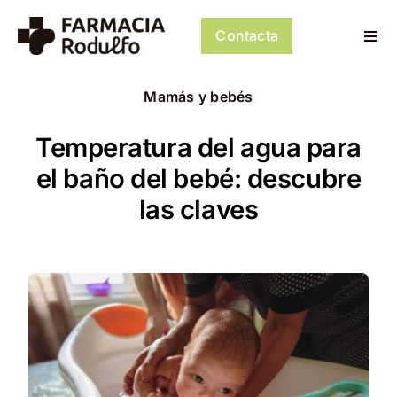
Saltar
al
Contacta
Togg
contenido
Navi
Dosificación de Medicación
Mamás y bebés
Psiconeuroinmunología
Temperatura del agua para
el baño del bebé: descubre
Dermocosmética
las claves
Servicios
Tienda
Mi cuenta