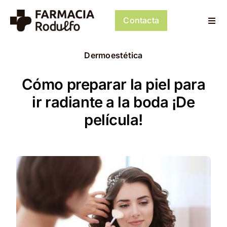
Saltar
al
Contacta
Togg
contenido
Navi
Dosificación de Medicación
Dermoestética
Psiconeuroinmunología
Cómo preparar la piel para
ir radiante a la boda ¡De
Dermocosmética
película!
Servicios
Tienda
Mi cuenta