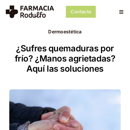
Saltar
al
Contacta
Togg
contenido
Navi
Dosificación de Medicación
Dermoestética
Psiconeuroinmunología
¿Sufres quemaduras por
frío? ¿Manos agrietadas?
Dermocosmética
Aquí las soluciones
Servicios
Tienda
Mi cuenta