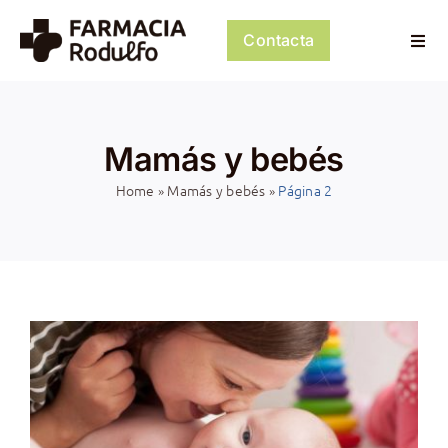
Saltar
al
Contacta
Togg
contenido
Navi
Dosificación de Medicación
Mamás y bebés
Psiconeuroinmunología
Home
»
Mamás y bebés
»
Página 2
Dermocosmética
Servicios
Tienda
Mi cuenta