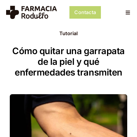
Saltar
al
Contacta
Togg
contenido
Navi
Dosificación de Medicación
Tutorial
Psiconeuroinmunología
Cómo quitar una garrapata
de la piel y qué
Dermocosmética
enfermedades transmiten
Servicios
Tienda
Mi cuenta