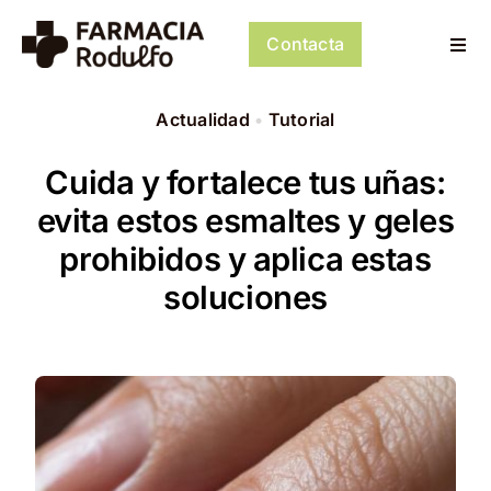
Saltar
al
Contacta
Togg
contenido
Navi
Dosificación de Medicación
Actualidad
•
Tutorial
Psiconeuroinmunología
Cuida y fortalece tus uñas:
evita estos esmaltes y geles
Dermocosmética
prohibidos y aplica estas
soluciones
Servicios
Tienda
Mi cuenta