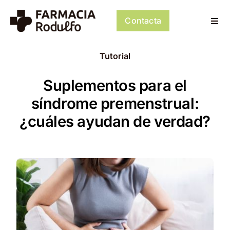
Saltar
al
Contacta
Togg
contenido
Navi
Dosificación de Medicación
Tutorial
Psiconeuroinmunología
Suplementos para el
síndrome premenstrual:
Dermocosmética
¿cuáles ayudan de verdad?
Servicios
Tienda
Mi cuenta